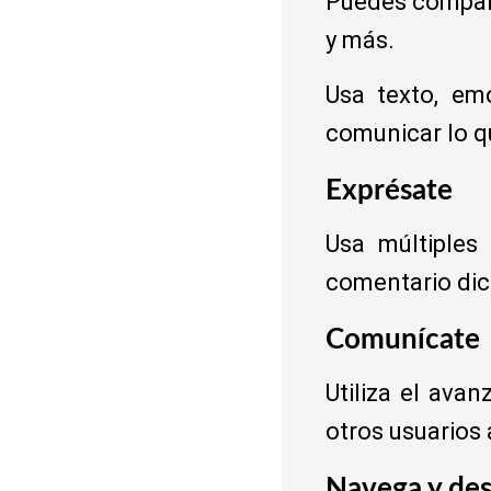
Puedes compart
y más.
Usa texto, em
comunicar lo q
Exprésate
Usa múltiples 
comentario dic
Comunícate
Utiliza el ava
otros usuarios 
Navega y de