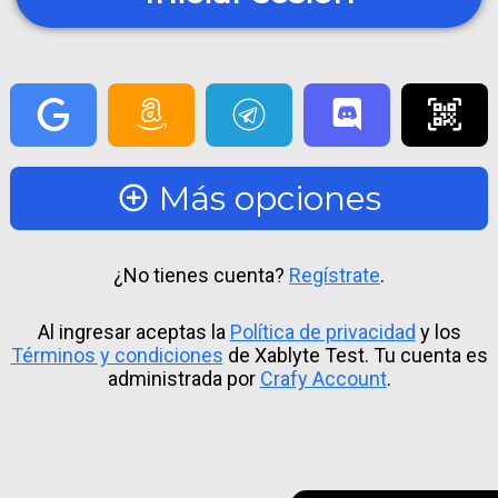
Más opciones
¿No tienes cuenta?
Regístrate
.
Al ingresar aceptas la
Política de privacidad
y los
Términos y condiciones
de Xablyte Test. Tu cuenta es
administrada por
Crafy Account
.