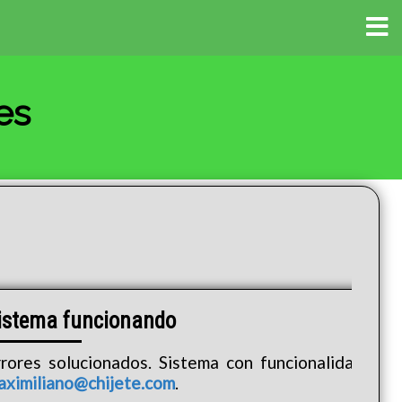
es
istema funcionando
rrores solucionados. Sistema con funcionalidad cor
aximiliano@chijete.com
.