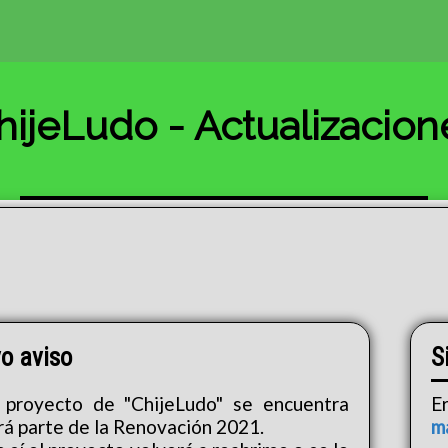
hijeLudo - Actualizacion
o aviso
S
proyecto de "ChijeLudo" se encuentra
E
rá parte de la Renovación 2021.
m